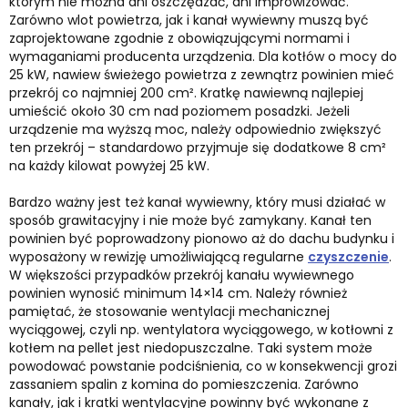
którym nie można ani oszczędzać, ani improwizować.
Zarówno wlot powietrza, jak i kanał wywiewny muszą być
zaprojektowane zgodnie z obowiązującymi normami i
wymaganiami producenta urządzenia. Dla kotłów o mocy do
25 kW, nawiew świeżego powietrza z zewnątrz powinien mieć
przekrój co najmniej 200 cm². Kratkę nawiewną najlepiej
umieścić około 30 cm nad poziomem posadzki. Jeżeli
urządzenie ma wyższą moc, należy odpowiednio zwiększyć
ten przekrój – standardowo przyjmuje się dodatkowe 8 cm²
na każdy kilowat powyżej 25 kW.
Bardzo ważny jest też kanał wywiewny, który musi działać w
sposób grawitacyjny i nie może być zamykany. Kanał ten
powinien być poprowadzony pionowo aż do dachu budynku i
wyposażony w rewizję umożliwiającą regularne
czyszczenie
.
W większości przypadków przekrój kanału wywiewnego
powinien wynosić minimum 14×14 cm. Należy również
pamiętać, że stosowanie wentylacji mechanicznej
wyciągowej, czyli np. wentylatora wyciągowego, w kotłowni z
kotłem na pellet jest niedopuszczalne. Taki system może
powodować powstanie podciśnienia, co w konsekwencji grozi
zassaniem spalin z komina do pomieszczenia. Zarówno
kanały, jak i kratki wentylacyjne powinny być wykonane z