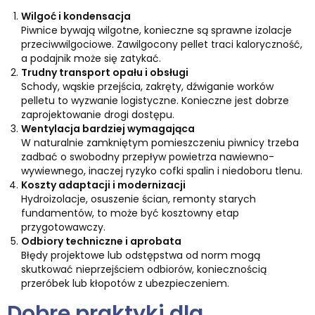
Wilgoć i kondensacja
Piwnice bywają wilgotne, konieczne są sprawne izolacje
przeciwwilgociowe. Zawilgocony pellet traci kaloryczność,
a podajnik może się zatykać.
Trudny transport opału i obsługi
Schody, wąskie przejścia, zakręty, dźwiganie worków
pelletu to wyzwanie logistyczne. Konieczne jest dobrze
zaprojektowanie drogi dostępu.
Wentylacja bardziej wymagająca
W naturalnie zamkniętym pomieszczeniu piwnicy trzeba
zadbać o swobodny przepływ powietrza nawiewno-
wywiewnego, inaczej ryzyko cofki spalin i niedoboru tlenu.
Koszty adaptacji i modernizacji
Hydroizolacje, osuszenie ścian, remonty starych
fundamentów, to może być kosztowny etap
przygotowawczy.
Odbiory techniczne i aprobata
Błędy projektowe lub odstępstwa od norm mogą
skutkować nieprzejściem odbiorów, koniecznością
przeróbek lub kłopotów z ubezpieczeniem.
Dobre praktyki dla