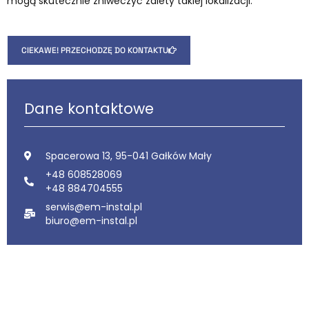
mogą skutecznie zniweczyć zalety takiej lokalizacji.
CIEKAWE! PRZECHODZĘ DO KONTAKTU
Dane kontaktowe
Spacerowa 13, 95-041 Gałków Mały
+48 608528069
+48 884704555
serwis@em-instal.pl
biuro@em-instal.pl