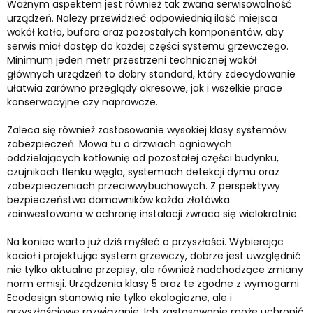
Ważnym aspektem jest również tak zwana serwisowalność
urządzeń. Należy przewidzieć odpowiednią ilość miejsca
wokół kotła, bufora oraz pozostałych komponentów, aby
serwis miał dostęp do każdej części systemu grzewczego.
Minimum jeden metr przestrzeni technicznej wokół
głównych urządzeń to dobry standard, który zdecydowanie
ułatwia zarówno przeglądy okresowe, jak i wszelkie prace
konserwacyjne czy naprawcze.
Zaleca się również zastosowanie wysokiej klasy systemów
zabezpieczeń. Mowa tu o drzwiach ogniowych
oddzielających kotłownię od pozostałej części budynku,
czujnikach tlenku węgla, systemach detekcji dymu oraz
zabezpieczeniach przeciwwybuchowych. Z perspektywy
bezpieczeństwa domowników każda złotówka
zainwestowana w ochronę instalacji zwraca się wielokrotnie.
Na koniec warto już dziś myśleć o przyszłości. Wybierając
kocioł i projektując system grzewczy, dobrze jest uwzględnić
nie tylko aktualne przepisy, ale również nadchodzące zmiany
norm emisji. Urządzenia klasy 5 oraz te zgodne z wymogami
Ecodesign stanowią nie tylko ekologiczne, ale i
przyszłościowe rozwiązanie. Ich zastosowanie może uchronić