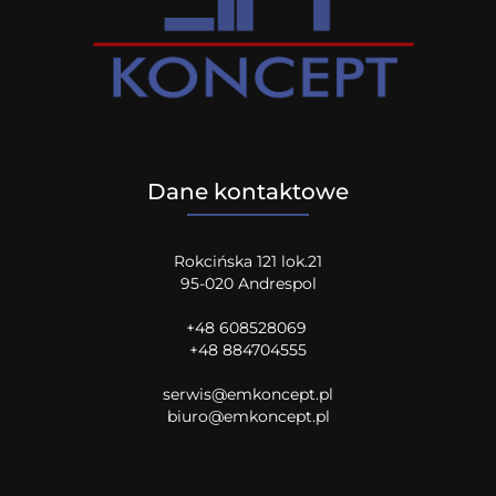
Dane kontaktowe
Rokcińska 121 lok.21
95-020 Andrespol
+48 608528069
+48 884704555
serwis@emkoncept.pl
biuro@emkoncept.pl