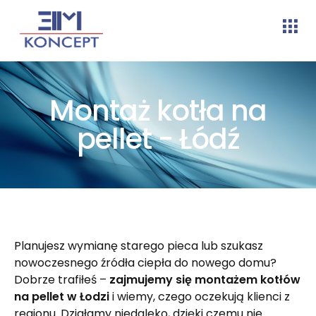
Montaż kotła na
pellet - Łódź
Planujesz wymianę starego pieca lub szukasz
nowoczesnego źródła ciepła do nowego domu?
Dobrze trafiłeś –
zajmujemy się montażem kotłów
na pellet w Łodzi
i wiemy, czego oczekują klienci z
regionu. Działamy niedaleko, dzięki czemu nie