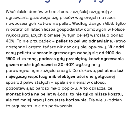
Właściciele domów w Łodzi coraz częściej rezygnują z
ogrzewania gazowego czy pieców węglowych na rzecz
nowoczesnych kotłów na pellet. Według danych GUS, tylko
w ostatnich latach liczba gospodarstw domowych w Polsce
wykorzystujących biomasę (w tym pellet) wzrosła o ponad
40%. To nie przypadek –
pellet to paliwo odnawialne,
łatwo
dostępne i często tańsze niż gaz czy olej opałowy.
W Łodzi
ceny pelletu w sezonie grzewczym wahają się od 1100 do
1500 zł za tonę, podczas gdy
przeciętny koszt ogrzewania
gazem może być nawet o 30–40% wyższy
przy
porównywalnym zużyciu energii. Co ciekawe,
pellet ma też
najwyższy współczynnik efektywności energetycznej
spośród paliw stałych – spala się niemal w całości,
pozostawiając bardzo mało popiołu. A to oznacza, że
montaż kotła na pellet w Łodzi to nie tylko niższe koszty,
ale też mniej pracy i czystsza kotłownia
. Dla wielu łodzian
to argumenty nie do podważenia.