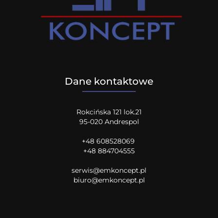
Dane kontaktowe
Rokcińska 121 lok.21
95-020 Andrespol
+48 608528069
+48 884704555
serwis@emkoncept.pl
biuro@emkoncept.pl